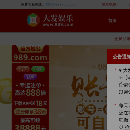
免费客服热线：
0063-9777555555
钱能钱包
首页
会员登录 
公告通
*
♥️
✨【w
💥易
💥易
*
每天
还在
狂撒
⏰ 抢