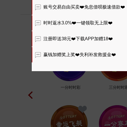
账号交易自由买卖❤️免息借呗极速借款❤️
*
劲爆
援金
时时返水3.0%❤️一键领取无上限❤️
*
温馨
打以
注册即送38元❤️下载APP加赠18❤️
官网
赢钱加赠奖上奖❤️失利补发救援金❤️
*
免息
越值
*
全民
分钟
一分时时彩
三分时时