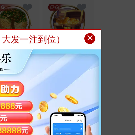
9
.
行诈
账
×
富贵 大发一注到位）
为骗
何理
摇钱树
寻宝黄金城
动以
免上
！国际
大额无
注册
！
象财神
麻辣火锅
元（可
等着