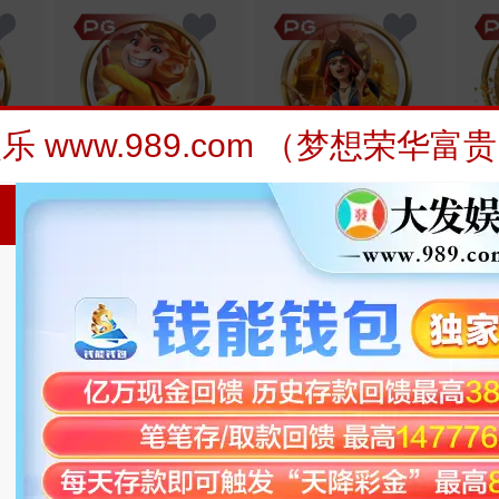
6
.
9
9
游戏入口不变✓ 游戏玩法不变✓ 账号数据不变✓ 游戏体验不变
的游戏，熟悉的乐趣，只是换了一个新名字。
7
.
.
温馨提醒：由于近期有不法分子通过网络劫持手段,传播非法信息进
8
动！（例如：网址更改，网站升级，资料转移,公司调整，私下转
 www.989.com （梦想荣华
要求您提供会员账号的登陆密码， 取款密码信息，私下转账，均
9
切记！「大发娱乐 989.com」没有与任何平台合并，更不会以任
嘻游记
赏金女王
.
求会员提供任何密码、向会员发送收款信息索取钱财以及不会主
或私聊等任何形式告知会员优惠活动！请广大会员相互转告，以
骗！有任何疑问，请及时联系我们7X24小时在线客服为您解答
063-9777555555 0063-770888888
推荐⭐️【钱能钱包】存取款！支持 支付宝--微信--银行卡充值，
存取款秒到账，完美解决银行卡风控问题。资金安全，信息保密，
账号即可使用，存取款还可获得最高88888元+58888元回馈彩金
美杜莎2：珀修斯的任务
龙虎争霸
美杜莎： 雅典娜的诅咒
福利：新注册会员可以领取免费现金38元！下载APP再送您18
提款）具体请先到‘活动’查看活动领取详情！还有更多独家优惠