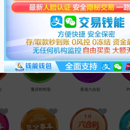
来袭：【赢钱奖上奖】单注加奖无上限，让您快乐又开心！【失
热门彩票
】单注救援无上限，拯救您的不开心，详情请查看优惠活动！
提醒：所有在QQ、微信、掌嗨或者其他APP建立的跟投计划群
及冒充官方客服提供单独充值方式的均为骗子！！！请广大会员
充值渠道，谨防上当受骗，以免造成您的金额损失！！！
借款，游戏账号最高可借1000000元！ 游戏账号就是金钱，等
钱！最高可卖1250000元。
代理“钱”途无忧，人人皆可代理，迎接月入过万！【余额宝】利息
收益一次，让您钱生钱 利滚利，躺着也能赚钱！
彩
重庆时时彩
香港六合彩
P